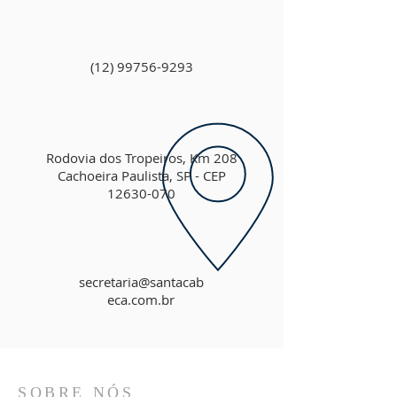
(12) 99756-9293
Rodovia dos Tropeiros, Km 208
Cachoeira Paulista, SP - CEP
12630-070
secretaria@santacab
eca.com.br
SOBRE NÓS