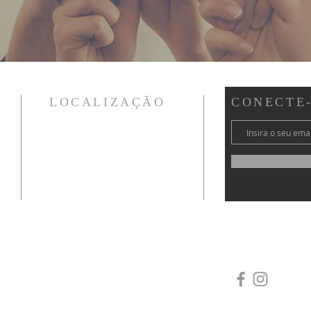
LOCALIZAÇÃO
CONECTE
(12) 99756-9293
Santuário Santa Cabeça
Caixa Postal 83
Cachoeira Paulista – SP
CEP 12630-070
secretaria@santacabeca.com.br