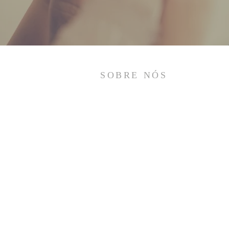
SOBRE NÓS
O Santuário Diocesano Nossa Senhora de
Santa Cabeça é um santuário pequenino e
modesto, como a Casa de Nazaré um dia foi.
Um ambiente propício para a Oração, a
meditação, além da contemplação da
natureza. Em nossa humildade e pobreza
oferecemos o que temos de melhor. Venha
fazer uma visita e conhecer o nosso
Santuário! Esperamos por você!