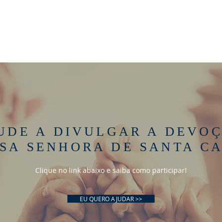
UDE A
DIVULGAR A DEVO
SA SENHORA DE SANTA C
Clique no link abaixo e saiba como participar!
EU QUERO AJUDAR >>